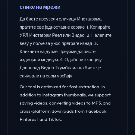
слике на мрежи
Да бисте преузели сличицу Инстаграма,
пратите ове једноставне кораке: 1. Копирајте
УРЛ Инстаграм Реел или Видео. 2. Налепите
везу у поље за унос претраге изнад. 3.
Кликните на дугме Преузми да бисте
издвојили медијум. 4. Одаберите опцију
Довнлоад Видео Тхумбнаил да бисте је
сачували на свом уређају.
Our tool is optimized for fast extraction. In
addition to Instagram thumbnails, we support
saving videos, converting videos to MP3, and
cross-platform downloads from Facebook,
Pinterest, and TikTok.