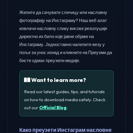
Желите да сачувате сличицу или насловну
фотографију на Инстаграму? Наш веб алат
извлачи насловну слику високе резолуције
директно из било које јавне објаве на
Инстаграму. Једноставно налепите везу у
поље за унос изнад и кликните на Преузми да
бисте одмах преузели медије.
Want to learn more?
Read our latest guides, tips, and tutorials
on how to download media safely. Check
out our
Official Blog
.
Како преузети Инстаграм насловне