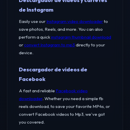
Descargador de videos y carretes
de Instagram
Easily use our
Instagram video downloader
to
save photos, Reels, and more. You can also
perform a quick
instagram thumbnail download
or
convert Instagram to mp3
directly to your
device.
Descargador de vídeos de
Facebook
A fast and reliable
Facebook video
downloader
. Whether you need a simple fb
reels download, to save your favorite MP4s, or
convert Facebook videos to Mp3, we've got
you covered.