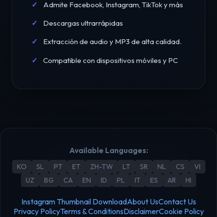
Admite Facebook, Instagram, TikTok y más
Descargas ultrarrápidas
Extracción de audio y MP3 de alta calidad.
Compatible con dispositivos móviles y PC
Available Languages:
KO
SL
PT
ET
ZH-TW
LT
SR
NL
CS
VI
UZ
BG
CA
EN
ID
PL
IT
ES
AR
HI
Instagram Thumbnail Download
About Us
Contact Us
Privacy Policy
Terms & Conditions
Disclaimer
Cookie Policy