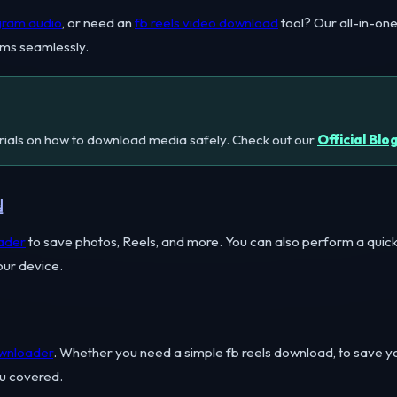
gram audio
, or need an
fb reels video download
tool? Our all-in-on
rms seamlessly.
torials on how to download media safely. Check out our
Official Blo
릴
ader
to save photos, Reels, and more. You can also perform a quic
our device.
wnloader
. Whether you need a simple fb reels download, to save y
u covered.