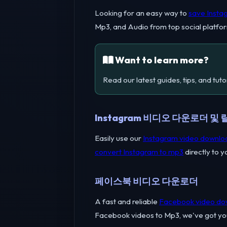
Looking for an easy way to
save Insta
Mp3, and Audio from top social platfo
Want to learn more?
Read our latest guides, tips, and tu
Instagram 비디오 다운로더 및 
Easily use our
Instagram video downlo
convert Instagram to mp3
directly to y
페이스북 비디오 다운로더
A fast and reliable
Facebook video do
Facebook videos to Mp3, we've got yo