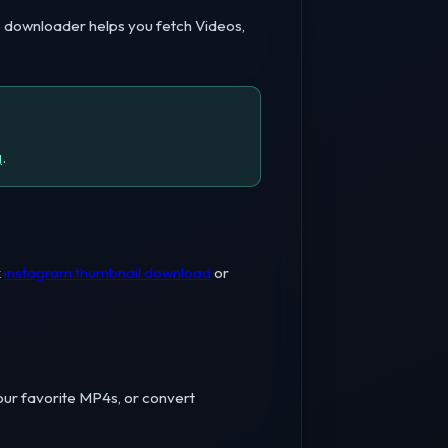
e downloader helps you fetch Videos,
g
.
k
instagram thumbnail download
or
our favorite MP4s, or convert